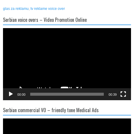
glas za reklamu
,
tv reklame voice over
Serbian voice overs – Video Promotion Online
Video
Player
00:00
00:39
Serbian commercial VO – friendly tone Medical Ads
Video
Player