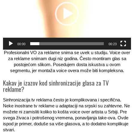
00:00
00:23
Profesionalni VO za reklame snima se uvek u studiju. Voice over
za reklame snimam dugi niz godina. Često montiram glas sa
postojećom slikom. Posedujem dosta iskustva u ovom
segmentu, jer montaža voice overa može biti kompleksna.
Kakav je izazov kod sinhronizacije glasa za TV
reklame?
Sinhronizacija tv reklama često je komplikovana i specifična.
Neke inostrane tv reklame u adaptaciji na srpski su zahtevne. Ne
možete ni zamisliti koliko to košta voice over artista u Srbiji. Pre
svega živaca i potrošenog vremena, ponavljanja take-ova. Ovde
ispod je primer, doduše sa više glasova, a to dodatno komplikuje
stvari.