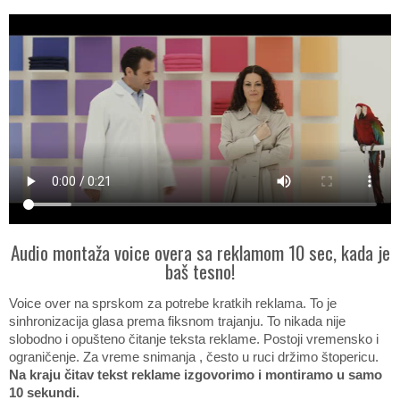
Audio montaža voice overa sa reklamom 10 sec, kada je
baš tesno!
Voice over na sprskom za potrebe kratkih reklama. To je
sinhronizacija glasa prema fiksnom trajanju. To nikada nije
slobodno i opušteno čitanje teksta reklame. Postoji vremensko i
ograničenje. Za vreme snimanja , često u ruci držimo štopericu.
Na kraju čitav tekst reklame izgovorimo i montiramo u samo
10 sekundi.