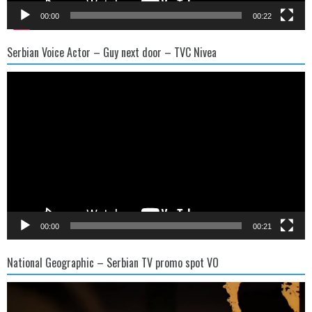
00:00
00:22
Serbian Voice Actor – Guy next door – TVC Nivea
Video
Player
00:00
00:21
National Geographic – Serbian TV promo spot VO
Video
Player