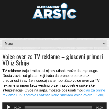
Voice over za TV reklame – glasovni primeri
VO iz Srbije
TV reklame traju kratko, ali njihov utisak može da traje dugo.
Dosta zavisi od glasa., koji treba da prenese poruku uz
preciznost i savršeni osećaj za tempo. Zato voice over za TV
reklame snimam kroz veštinu brze i razgovetne spikerske
interpretacije. Ovde na sajtu, možete poslušati moj
glas za online
reklame i TV spotove i saznati kako snimam voice overe u Srbiji
.
Audio
00:00
00:00