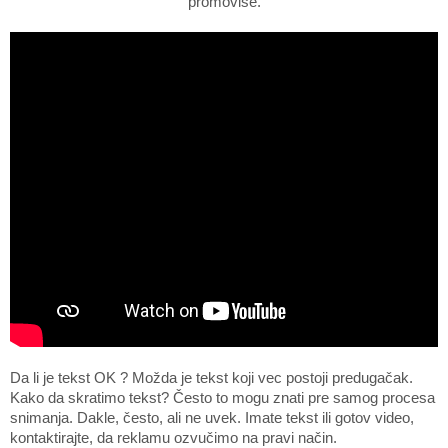
promoviše.
Da li je tekst OK ? Možda je tekst koji vec postoji predugačak.
Kako da skratimo tekst? Često to mogu znati pre samog procesa
snimanja. Dakle, često, ali ne uvek. Imate tekst ili gotov video,
kontaktirajte, da reklamu ozvučimo na pravi način.