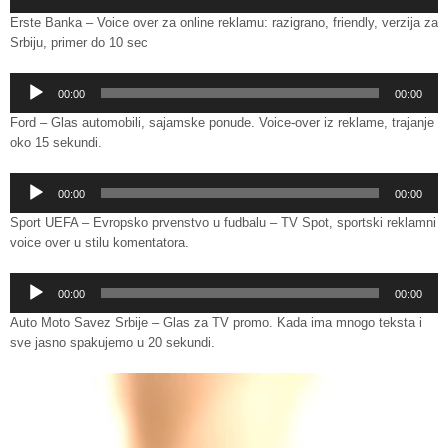
Player
Erste Banka – Voice over za online reklamu: razigrano, friendly, verzija za
Srbiju, primer do 10 sec
Audio
00:00
00:00
Player
Ford – Glas automobili, sajamske ponude. Voice-over iz reklame, trajanje
oko 15 sekundi.
Audio
00:00
00:00
Player
Sport UEFA – Evropsko prvenstvo u fudbalu – TV Spot, sportski reklamni
voice over u stilu komentatora.
Audio
00:00
00:00
Player
Auto Moto Savez Srbije – Glas za TV promo. Kada ima mnogo teksta i
sve jasno spakujemo u 20 sekundi.
Video
Player