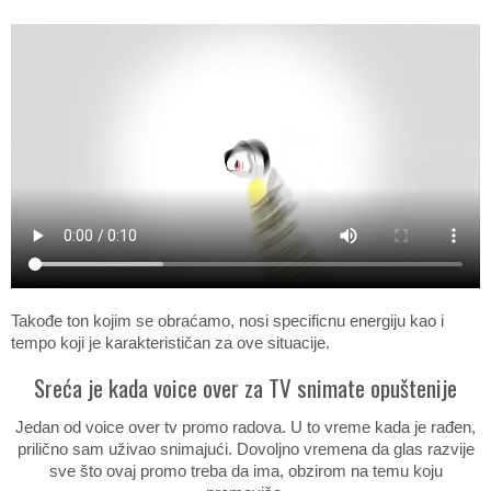
Takođe ton kojim se obraćamo, nosi specificnu energiju kao i
tempo koji je karakterističan za ove situacije.
Sreća je kada voice over za TV snimate opuštenije
Jedan od voice over tv promo radova. U to vreme kada je rađen,
prilično sam uživao snimajući. Dovoljno vremena da glas razvije
sve što ovaj promo treba da ima, obzirom na temu koju