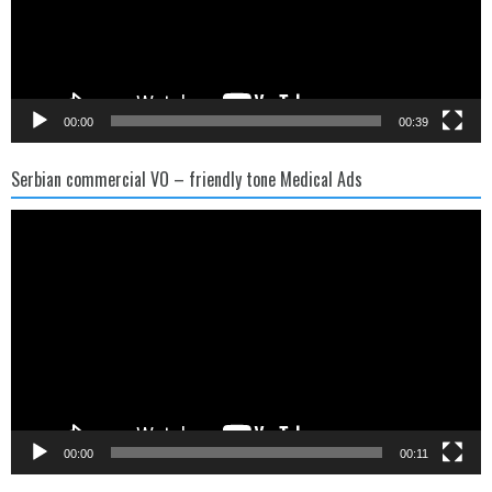
00:00
00:39
Serbian commercial VO – friendly tone Medical Ads
Video
Player
00:00
00:11