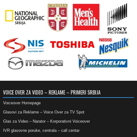
VOICE OVER ZA VIDEO – REKLAME – PRIMERI SRBIJA
Voiceover Homepage
Glasovi za Reklame – Voice Over za TV Spot
Glas za Video – Narator – Korporativni Voiceover
IVR glasovne poruke, centrala – call centar