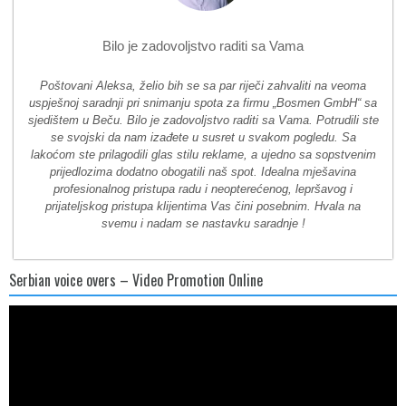
Bilo je zadovoljstvo raditi sa Vama
Poštovani Aleksa, želio bih se sa par riječi zahvaliti na veoma
uspješnoj saradnji pri snimanju spota za firmu „Bosmen GmbH“ sa
sjedištem u Beču. Bilo je zadovoljstvo raditi sa Vama. Potrudili ste
se svojski da nam izađete u susret u svakom pogledu. Sa
lakoćom ste prilagodili glas stilu reklame, a ujedno sa sopstvenim
prijedlozima dodatno obogatili naš spot. Idealna mješavina
profesionalnog pristupa radu i neopterećenog, lepršavog i
prijateljskog pristupa klijentima Vas čini posebnim. Hvala na
svemu i nadam se nastavku saradnje !
Serbian voice overs – Video Promotion Online
Video
Player