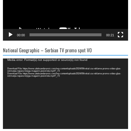
00:00
00:21
National Geographic – Serbian TV promo spot VO
Video
Media error: Format(s) not supported or source(s) not found
Player
Download File: https://www.aleksandararsic.com/wp-content/uploads/2024/09/vokal-za-reklame-promo-video-glas-
snimanje-najave-knjiga-magazin-pozoriste.mp4?_=5
Download File: https://www.aleksandararsic.com/wp-content/uploads/2024/09/vokal-za-reklame-promo-video-glas-
snimanje-najave-knjiga-magazin-pozoriste.mp4?_=5