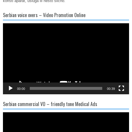
koristi aparat, usluga ili nesto slično.
Serbian voice overs – Video Promotion Online
Video
Player
00:00
00:39
Serbian commercial VO – friendly tone Medical Ads
Video
Player