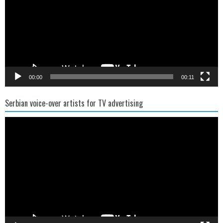
00:00
00:11
Serbian voice-over artists for TV advertising
Video
Player