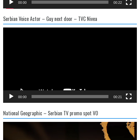
00:00
00:22
Serbian Voice Actor – Guy next door – TVC Nivea
Video
Player
00:00
00:21
National Geographic – Serbian TV promo spot VO
Video
Player