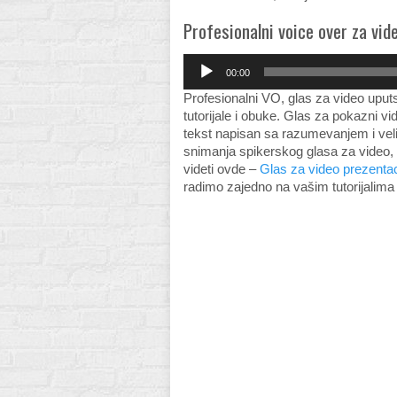
Profesionalni voice over za vide
Audio
00:00
Player
Profesionalni VO, glas za video uputs
tutorijale i obuke. Glas za pokazni v
tekst napisan sa razumevanjem i vel
snimanja spikerskog glasa za video,
videti ovde –
Glas za video prezentac
radimo zajedno na vašim tutorijalim