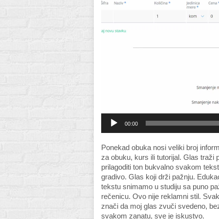
00:00
Ponekad obuka nosi veliki broj inform
za obuku, kurs ili tutorijal. Glas tra
prilagoditi ton bukvalno svakom tekstu
gradivo. Glas koji drži pažnju. Edukaci
tekstu snimamo u studiju sa puno pažn
rečenicu. Ovo nije reklamni stil. Svak
znači da moj glas zvuči svedeno, bez 
svakom zanatu, sve je iskustvo.