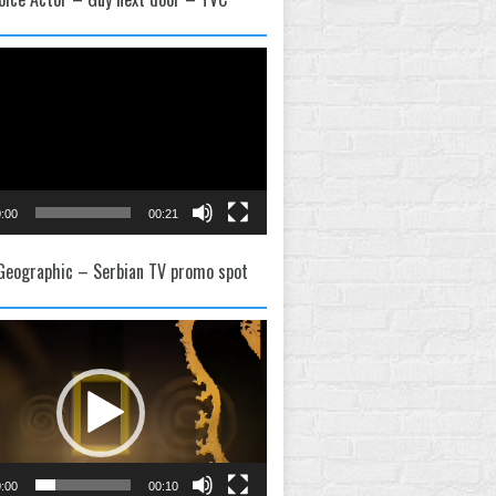
:00
00:21
 Geographic – Serbian TV promo spot
:00
00:10