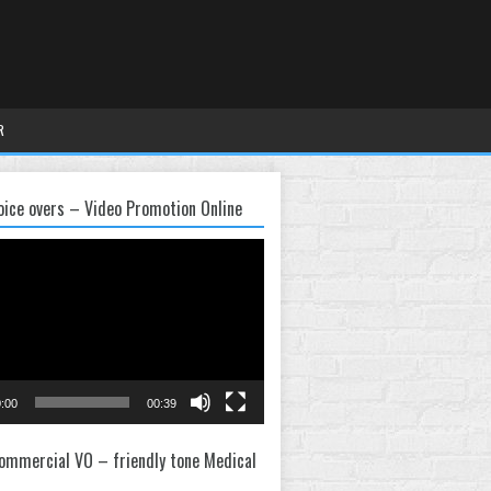
R
oice overs – Video Promotion Online
:00
00:39
ommercial VO – friendly tone Medical