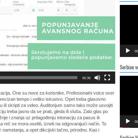
Video
Player
00
Serbian v
Video
00:36
Player
acija. One su nove za korisnike. Profesionalni voice over
ži precizan tempo i veliko iskustvo. Opet treba glasovno
 ili skripti za video. Auditorijum samo tako može usvojiti
ju treba jasno da se prati, gleda ili sluša. Zato glas po
je i znanja uz prilagođenju intonaciju za pasus ili
00
a reč se mora osetiti, izneti na odgovarajući način. To
nametanja, a opet dikcijski tačno, prirodno. Kao i
Serbian V