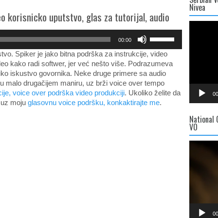
Nivea
o korisnicko uputstvo, glas za tutorijal, audio
Video
Player
Use
00:00
Up/Down
tvo. Spiker je jako bitna podrška za instrukcije, video
Arrow
ideo kako radi softwer, jer već nešto više. Podrazumeva
keys
iko iskustvo govornika. Neke druge primere sa audio
to
 u malo drugačijem maniru, uz brži voice over tempo
increase
ije, voice over podrška video produkciji
. Ukoliko želite da
or
00
a uz moju
glasovnu voice podršku, konkaktirajte me
decrease
.
volume.
National
VO
Video
Player
00