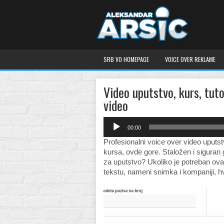
SRB VO HOMEPAGE
VOICE OVER REKLAME
Video uputstvo, kurs, tuto
video
Audio
00:00
Player
Profesionalni voice over video uputst
kursa, ovde gore. Staložen i siguran g
za uputstvo? Ukoliko je potreban ovaj
tekstu, nameni snimka i kompaniji, h
Video
Player