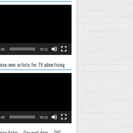
:00
00:11
oice-over artists for TV advertising
:00
00:22
oice Actor – Guy next door – TVC