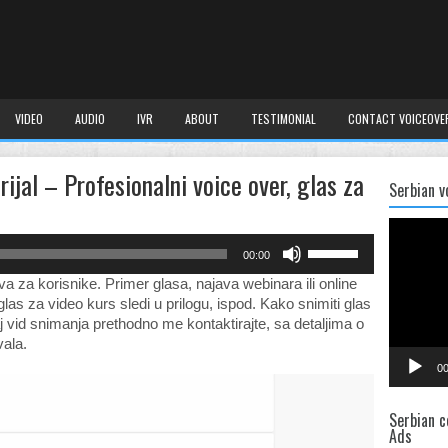
VIDEO
AUDIO
IVR
ABOUT
TESTIMONIAL
CONTACT VOICEOVE
rijal – Profesionalni voice over, glas za
Serbian v
Video
Player
Use
00:00
Up/Down
va za korisnike. Primer glasa, najava webinara ili online
Arrow
las za video kurs sledi u prilogu, ispod. Kako snimiti glas
keys
 vid snimanja prethodno me kontaktirajte, sa detaljima o
to
vala.
increase
or
00
decrease
volume.
Serbian c
Ads