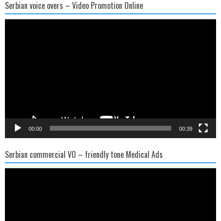
Serbian voice overs – Video Promotion Online
Video
Player
00:00
00:39
Serbian commercial VO – friendly tone Medical Ads
Video
Player