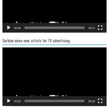
00:00
00:11
Serbian voice-over artists for TV advertising
Video
Player
00:00
00:22