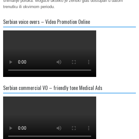
snimanje poruka. Moguce ukoliko je zenski glas dostupan u datom
trenutku ili okvirnom periodu.
Serbian voice overs – Video Promotion Online
Serbian commercial VO – friendly tone Medical Ads