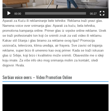
00:00
00:27
Aparati za Kuću ili reklamiranje bele tehnike. Reklama traži pravi glas.
Namena voice over snimanja glas: Aparati za kuću, bela tehnika,
promotivna kampanja online. Primer glas iz srpske online reklame. Uvek
se traži profesionalni ton koji će snimiti zvuk za vaš video ili reklamu.
Kakav stil čitanja i glas biramo za reklame ovog tipa? Promocija
usisivača, televizora, klima uređaja, air frayera. Sve zavisi od trajanja
reklame, super brzo ili umereno kao ovaj primer. Kada se traži iskusan
glas iz Srbije, koji brzo i kvalitetno može snimiti. Obavestite me o ideji
koju imate. Za više info oko mog snimanja molim za kontakt, sledi
dogovor. Hvala.
Serbian voice overs – Video Promotion Online
Video
Player