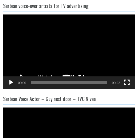
Serbian voice-over artists for TV advertising
Video
Player
00:00
00:22
Serbian Voice Actor – Guy next door – TVC Nivea
Video
Player