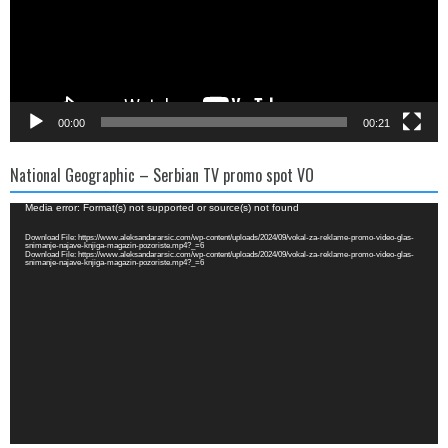
00:00
00:21
National Geographic – Serbian TV promo spot VO
Video
Media error: Format(s) not supported or source(s) not found
Player
Download File: https://www.aleksandararsic.com/wp-content/uploads/2024/09/vokal-za-reklame-promo-video-glas-
snimanje-najave-knjiga-magazin-pozoriste.mp4?_=6
Download File: https://www.aleksandararsic.com/wp-content/uploads/2024/09/vokal-za-reklame-promo-video-glas-
snimanje-najave-knjiga-magazin-pozoriste.mp4?_=6